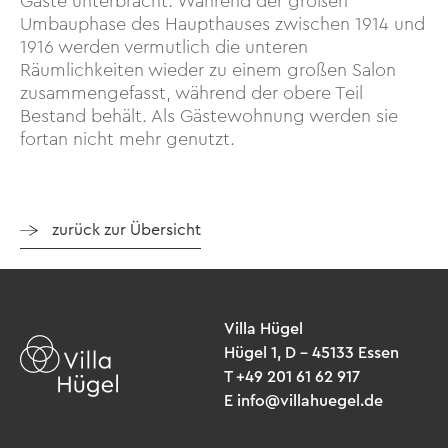
Gäste unterbracht. Während der großen
Umbauphase des Haupthauses zwischen 1914 und
1916 werden vermutlich die unteren
Räumlichkeiten wieder zu einem großen Salon
zusammengefasst, während der obere Teil
Bestand behält. Als Gästewohnung werden sie
fortan nicht mehr genutzt.
zurück zur Übersicht
Villa Hügel
Hügel 1, D – 45133 Essen
T +49 201 61 62 917
E info@villahuegel.de