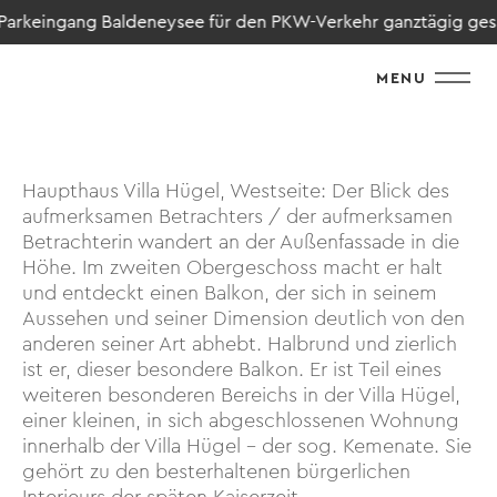
keingang Baldeneysee für den PKW-Verkehr ganztägig gesperrt,
MENU
Haupthaus Villa Hügel, Westseite: Der Blick des
aufmerksamen Betrachters / der aufmerksamen
Betrachterin wandert an der Außenfassade in die
Höhe. Im zweiten Obergeschoss macht er halt
und entdeckt einen Balkon, der sich in seinem
Aussehen und seiner Dimension deutlich von den
anderen seiner Art abhebt. Halbrund und zierlich
ist er, dieser besondere Balkon. Er ist Teil eines
weiteren besonderen Bereichs in der Villa Hügel,
einer kleinen, in sich abgeschlossenen Wohnung
innerhalb der Villa Hügel – der sog. Kemenate. Sie
gehört zu den besterhaltenen bürgerlichen