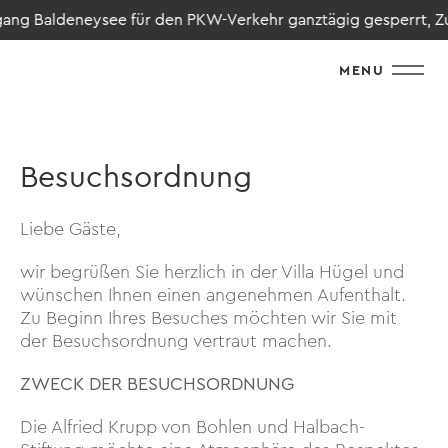
Baldeneysee für den PKW-Verkehr ganztägig gesperrt, Zufahrt n
MENU
Besuchsordnung
Liebe Gäste,
wir begrüßen Sie herzlich in der Villa Hügel und
wünschen Ihnen einen angenehmen Aufenthalt.
Zu Beginn Ihres Besuches möchten wir Sie mit
der Besuchsordnung vertraut machen.
ZWECK DER BESUCHSORDNUNG
Die Alfried Krupp von Bohlen und Halbach-