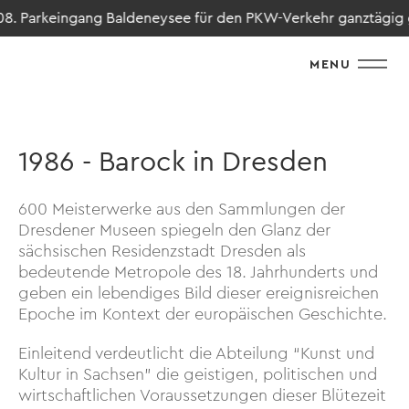
. Parkeingang Baldeneysee für den PKW-Verkehr ganztägig gespe
MENU
1986 - Barock in Dresden
600 Meisterwerke aus den Sammlungen der
Dresdener Museen spiegeln den Glanz der
sächsischen Residenzstadt Dresden als
bedeutende Metropole des 18. Jahrhunderts und
geben ein lebendiges Bild dieser ereignisreichen
Epoche im Kontext der europäischen Geschichte.
Einleitend verdeutlicht die Abteilung “Kunst und
Kultur in Sachsen” die geistigen, politischen und
wirtschaftlichen Voraussetzungen dieser Blütezeit